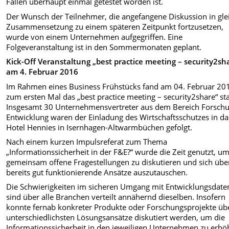
Fällen überhaupt einmal getestet worden ist.
Der Wunsch der Teilnehmer, die angefangene Diskussion in gle
Zusammensetzung zu einem späteren Zeitpunkt fortzusetzen,
wurde von einem Unternehmen aufgegriffen. Eine
Folgeveranstaltung ist in den Sommermonaten geplant.
Kick-Off Veranstaltung „best practice meeting – security2sh
am 4. Februar
2016
Im Rahmen eines Business Frühstücks fand am 04. Februar 20
zum ersten Mal das „best practice meeting – security2share“ sta
Insgesamt 30 Unternehmensvertreter aus dem Bereich Forsch
Entwicklung waren der Einladung des Wirtschaftsschutzes in da
Hotel Hennies in Isernhagen-Altwarmbüchen gefolgt.
Nach einem kurzen Impulsreferat zum Thema
„Informationssicherheit in der F&E?“ wurde die Zeit genutzt, u
gemeinsam offene Fragestellungen zu diskutieren und sich übe
bereits gut funktionierende Ansätze auszutauschen.
Die Schwierigkeiten im sicheren Umgang mit Entwicklungsdate
sind über alle Branchen verteilt annähernd dieselben. Insofern
konnte fernab konkreter Produkte oder Forschungsprojekte üb
unterschiedlichsten Lösungsansätze diskutiert werden, um die
Informationssicherheit in den jeweiligen Unternehmen zu erhö