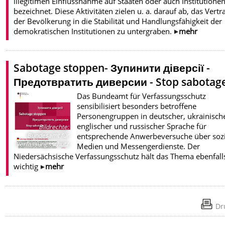
illegitimen Einflussnahme auf Staaten oder auch Institutione
bezeichnet. Diese Aktivitäten zielen u. a. darauf ab, das Vert
der Bevölkerung in die Stabilität und Handlungsfähigkeit der
demokratischen Institutionen zu untergraben.
mehr
Sabotage stoppen- Зупинити діверсії -
Предотвратить диверсии - Stop sabotag
Das Bundeamt für Verfassungsschutz
sensibilisiert besonders betroffene
Personengruppen in deutscher, ukrainische
englischer und russischer Sprache für
Bildrechte
:
entsprechende Anwerbeversuche über sozi
Bundesamt für
Verfassungsschutz
Medien und Messengerdienste. Der
Niedersächsische Verfassungsschutz hält das Thema ebenfalls
wichtig
mehr
Dr