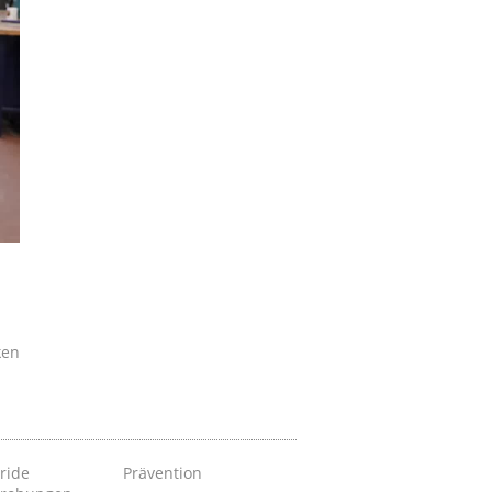
ken
ride
Prävention