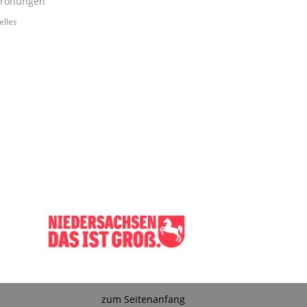
rohungen
elles
zum Seitenanfang