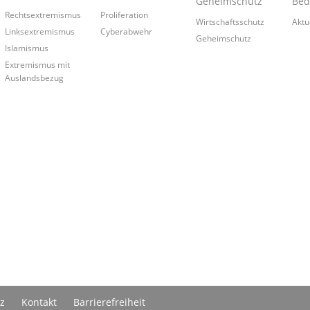
Geheimschutz
Bed
Rechtsextremismus
Proliferation
Wirtschaftsschutz
Aktu
Linksextremismus
Cyberabwehr
Geheimschutz
Islamismus
Extremismus mit
Auslandsbezug
z
Kontakt
Barrierefreiheit