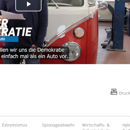
Play
Video
Druc
Extremismus
Spionageabwehr
Wirtschafts- &
Hyb