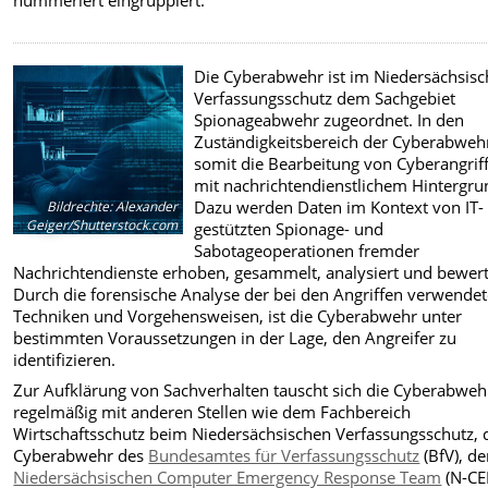
nummeriert eingruppiert.
Die Cyberabwehr ist im Niedersächsis
Verfassungsschutz dem Sachgebiet
Spionageabwehr zugeordnet. In den
Zuständigkeitsbereich der Cyberabwehr 
somit die Bearbeitung von Cyberangrif
mit nachrichtendienstlichem Hintergru
Dazu werden Daten im Kontext von IT-
Bildrechte
:
Alexander
Geiger/Shutterstock.com
gestützten Spionage- und
Sabotageoperationen fremder
Nachrichtendienste erhoben, gesammelt, analysiert und bewert
Durch die forensische Analyse der bei den Angriffen verwende
Techniken und Vorgehensweisen, ist die Cyberabwehr unter
bestimmten Voraussetzungen in der Lage, den Angreifer zu
identifizieren.
Zur Aufklärung von Sachverhalten tauscht sich die Cyberabweh
regelmäßig mit anderen Stellen wie dem Fachbereich
Wirtschaftsschutz beim Niedersächsischen Verfassungsschutz, 
Cyberabwehr des
Bundesamtes für Verfassungsschutz
(BfV), d
Niedersächsischen Computer Emergency Response Team
(N-CE