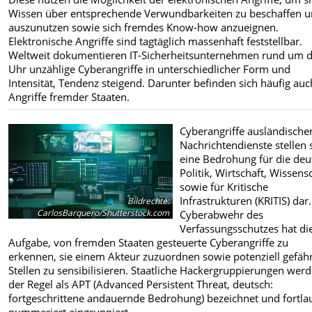
Wissen über entsprechende Verwundbarkeiten zu beschaffen 
auszunutzen sowie sich fremdes Know-how anzueignen.
Elektronische Angriffe sind tagtäglich massenhaft feststellbar.
Weltweit dokumentieren IT-Sicherheitsunternehmen rund um d
Uhr unzählige Cyberangriffe in unterschiedlicher Form und
Intensität, Tendenz steigend. Darunter befinden sich häufig auc
Angriffe fremder Staaten.
Cyberangriffe ausländische
Nachrichtendienste stellen
eine Bedrohung für die deu
Politik, Wirtschaft, Wissens
sowie für Kritische
Infrastrukturen (KRITIS) dar
Bildrechte
:
CarlosBarquero/Shutterstock.com
Cyberabwehr des
Verfassungsschutzes hat di
Aufgabe, von fremden Staaten gesteuerte Cyberangriffe zu
erkennen, sie einem Akteur zuzuordnen sowie potenziell gefäh
Stellen zu sensibilisieren. Staatliche Hackergruppierungen werd
der Regel als APT (Advanced Persistent Threat, deutsch:
fortgeschrittene andauernde Bedrohung) bezeichnet und fortla