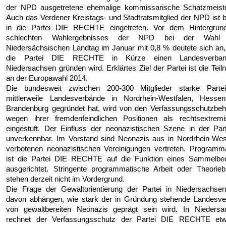
der NPD ausgetretene ehemalige kommissarische Schatzmeister
Auch das Verdener Kreistags- und Stadtratsmitglied der NPD ist b
in die Partei DIE RECHTE eingetreten. Vor dem Hintergrun
schlechten Wahlergebnisses der NPD bei der Wahl
Niedersächsischen Landtag im Januar mit 0,8 % deutete sich an
die Partei DIE RECHTE in Kürze einen Landesverba
Niedersachsen gründen wird. Erklärtes Ziel der Partei ist die Tei
an der Europawahl 2014.
Die bundesweit zwischen 200-300 Mitglieder starke Partei
mittlerweile Landesverbände in Nordrhein-Westfalen, Hesse
Brandenburg gegründet hat, wird von den Verfassungsschutzbe
wegen ihrer fremdenfeindlichen Positionen als rechtsextremi
eingestuft. Der Einfluss der neonazistischen Szene in der Part
unverkennbar. Im Vorstand sind Neonazis aus in Nordrhein-Wes
verbotenen neonazistischen Vereinigungen vertreten. Programm
ist die Partei DIE RECHTE auf die Funktion eines Sammelbe
ausgerichtet. Stringente programmatische Arbeit oder Theorieb
stehen derzeit nicht im Vordergrund.
Die Frage der Gewaltorientierung der Partei in Niedersachse
davon abhängen, wie stark der in Gründung stehende Landesve
von gewaltbereiten Neonazis geprägt sein wird. In Niedersa
rechnet der Verfassungsschutz der Partei DIE RECHTE et